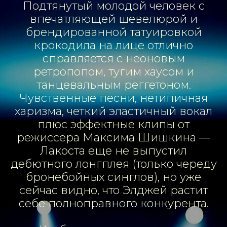
Подтянутый молодой человек с
впечатляющей шевелюрой и
брендированной татуировкой
крокодила на лице отлично
справляется с неоновым
ретропопом, тугим хаусом и
танцевальным реггетоном.
Чувственные песни, нетипичная
харизма, четкий эластичный вокал
плюс эффектные клипы от
режиссера Максима Шишкина —
Лакоста еще не выпустил
дебютного лонгплея (только череду
бронебойных синглов), но уже
сейчас видно, что Элджей растит
себе полноправного конкурента.