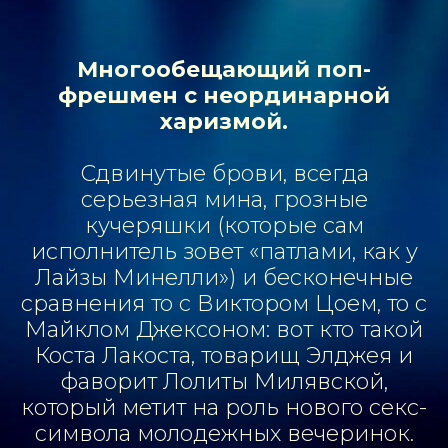
Многообещающий поп-
фрешмен с неординарной
харизмой.
Сдвинутые брови, всегда
серьезная мина, грозные
кучеряшки (которые сам
исполнитель зовет «патлами, как у
Лайзы Минелли») и бесконечные
сравнения то с
Виктором Цоем
, то с
Майклом Джексоном
: вот кто такой
Коста Лакоста, товарищ
Элджея
и
фаворит
Лолиты Милявской
,
который метит на роль нового секс-
cимвола молодежных вечеринок.